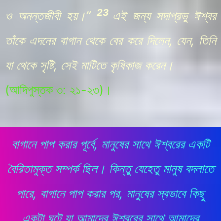
23
ও অনন্তজীবী হয়।”
এই জন্য সদাপ্রভু ঈশ্বর
তাঁকে এদনের বাগান থেকে বের করে দিলেন, যেন, তিনি
যা থেকে সৃষ্টি, সেই মাটিতে কৃষিকাজ করেন।
(
আদিপুস্তক
৩: ২১-২৩
)
।
বাগানে পাপ করার পূর্বে, মানুষের সাথে ঈশ্বরের একটি
বৈরিতামুক্ত সম্পর্ক ছিল। কিন্তু যেহেতু মানুষ বদলাতে
পারে, বাগানে পাপ করার পর, মানুষের স্বভাবে কিছু
একটা ঘটে যা আমাদের ঈশ্বরের সাথে আমাদের