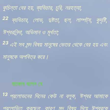
কুচিন্তা বের হয়, ব্যভিচার, চুরি, নরহত্যা,
22
ব্যভিচার, লোভ, দুষ্টতা, ছল, লাম্পট্য, কুদৃষ্টি,
ঈশ্বরনিন্দা, অভিমান ও মূর্খতা;
23
এই সব মন্দ বিষয় মানুষের ভেতর থেকে বের হয় এবং
মানুষকে অপবিত্র করে।
যাকোব
বলেন যে
13
প্রলোভনের দিনের কেউ না বলুক, ঈশ্বর আমাকে
প্রলোভিত করছেন; কারণ মন্দ বিষয় দিয়ে ঈশ্বরকে