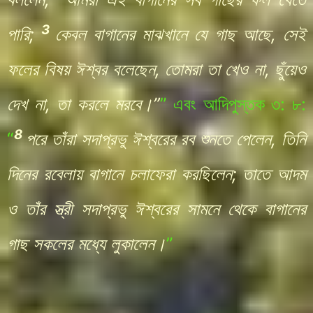
3
পারি;
কেবল বাগানের মাঝখানে যে গাছ আছে, সেই
ফলের বিষয় ঈশ্বর বলেছেন, তোমরা তা খেও না, ছুঁয়েও
দেখ না, তা করলে মরবে।”
”
এবং
আদিপুস্তক
৩: ৮:
8
“
পরে তাঁরা সদাপ্রভু ঈশ্বরের রব শুনতে পেলেন, তিনি
দিনের রবেলায় বাগানে চলাফেরা করছিলেন; তাতে আদম
ও তাঁর স্ত্রী সদাপ্রভু ঈশ্বরের সামনে থেকে বাগানের
গাছ সকলের মধ্যে লুকালেন।
”