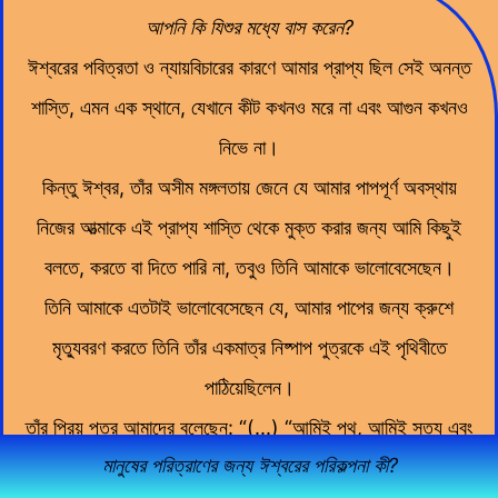
আপনি কি যিশুর মধ্যে বাস করেন?
ঈশ্বরের পবিত্রতা ও ন্যায়বিচারের কারণে আমার প্রাপ্য ছিল সেই অনন্ত
শাস্তি, এমন এক স্থানে, যেখানে কীট কখনও মরে না এবং আগুন কখনও
নিভে না।
কিন্তু ঈশ্বর, তাঁর অসীম মঙ্গলতায় জেনে যে আমার পাপপূর্ণ অবস্থায়
নিজের আত্মাকে এই প্রাপ্য শাস্তি থেকে মুক্ত করার জন্য আমি কিছুই
বলতে, করতে বা দিতে পারি না, তবুও তিনি আমাকে ভালোবেসেছেন।
তিনি আমাকে এতটাই ভালোবেসেছেন যে, আমার পাপের জন্য ক্রুশে
মৃত্যুবরণ করতে তিনি তাঁর একমাত্র নিষ্পাপ পুত্রকে এই পৃথিবীতে
পাঠিয়েছিলেন।
তাঁর প্রিয় পুত্র আমাদের বলেছেন: “(...) “আমিই পথ, আমিই সত্য এবং
মানুষের পরিত্রাণের জন্য ঈশ্বরের পরিকল্পনা কী?
আমিই জীবন; আমাকে ছাড়া কেউ পিতার কাছে যেতে পারে না।” (যোহন