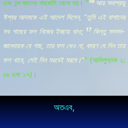
16
এবং মন্দ জ্ঞানের গাছগুলি থেকে নয়।
“
আর সদাপ্রভু
ঈশ্বর আদমকে এই আদেশ দিলেন, “তুমি এই বাগানের
17
সব গাছের ফল নিজের ইচ্ছায় খাও;
কিন্তু সদসদ-
জ্ঞানদায়ক যে গাছ, তার ফল খেও না, কারণ যে দিন তার
ফল খাবে, সেই দিন মরবেই মরবে।”
” (আদিপুস্তক
২:
১৬ এবং ১৭
)
।
অতএব,