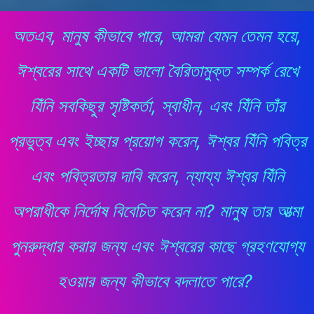
অতএব, মানুষ কীভাবে পারে, আমরা যেমন তেমন হয়ে,
ঈশ্বরের সাথে একটি ভালো বৈরিতামুক্ত সম্পর্ক রেখে
যিঁনি সবকিছুর সৃষ্টিকর্তা, স্বাধীন, এবং যিঁনি তাঁর
প্রভুত্ব এবং ইচ্ছার প্রয়োগ করেন, ঈশ্বর যিঁনি পবিত্র
এবং পবিত্রতার দাবি করেন, ন্যায্য ঈশ্বর যিঁনি
অপরাধীকে নির্দোষ বিবেচিত করেন না? মানুষ তার আত্মা
পুনরুদ্ধার করার জন্য এবং ঈশ্বরের কাছে গ্রহণযোগ্য
হওয়ার জন্য কীভাবে বদলাতে পারে?