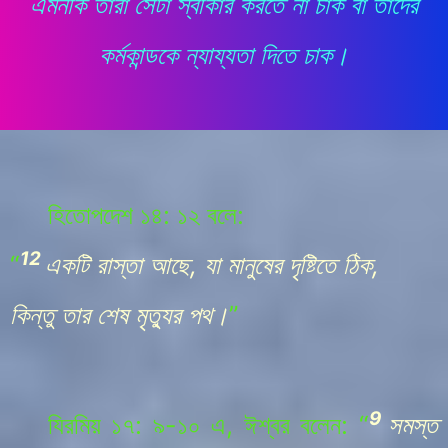
এমনকি তারা সেটা স্বীকার করতে না চাক বা তাদের
কর্মকান্ডকে ন্যায্যতা দিতে চাক।
হিতোপদেশ ১৪: ১২ বলে:
12
“
একটি রাস্তা আছে, যা মানুষের দৃষ্টিতে ঠিক,
কিন্তু তার শেষ মৃত্যুর পথ।
”
9
যিরমিয়
১৭: ৯-১০ এ, ঈশ্বর বলেন:
“
সমস্ত