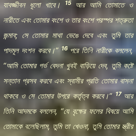
15
যাবজ্জীবন ধূলো খাবে।
আর আমি তোমাতে ও
নারীতে এবং তোমার বংশে ও তার বংশে পরস্পর শত্রুতা
জন্মাব; সে তোমার মাথা ভেঙে দেবে এবং তুমি তার
16
পাদমূল দংশন করবে।”
পরে তিনি নারীকে বললেন,
“আমি তোমার গর্ভ বেদনা খুবই বাড়িয়ে দেব, তুমি কষ্টে
সন্তান প্রসব করবে এবং স্বামীর প্রতি তোমার বাসনা
17
থাকবে ও সে তোমার উপরে কর্তৃত্ব করবে।”
আর
তিনি আদমকে বললেন, “যে বৃক্ষের ফলের বিষয়ে আমি
তোমাকে বলেছিলাম, তুমি তা খেওনা, তুমি তোমার স্ত্রীর