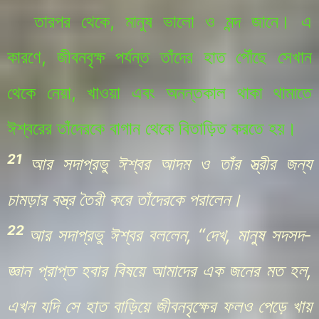
তারপর থেকে, মানুষ ভালো ও মন্দ জানে। এ
কারণে, জীবনবৃক্ষ পর্যন্ত তাঁদের হাত পৌঁছে সেখান
থেকে নেয়া, খাওয়া এবং অনন্তকাল থাকা থামাতে
ঈশ্বরের তাঁদেরকে বাগান থেকে বিতাড়িত করতে হয়।
21
আর সদাপ্রভু ঈশ্বর আদম ও তাঁর স্ত্রীর জন্য
চামড়ার বস্ত্র তৈরী করে তাঁদেরকে পরালেন।
22
আর সদাপ্রভু ঈশ্বর বললেন, “দেখ, মানুষ সদসদ-
জ্ঞান প্রাপ্ত হবার বিষয়ে আমাদের এক জনের মত হল,
এখন যদি সে হাত বাড়িয়ে জীবনবৃক্ষের ফলও পেড়ে খায়