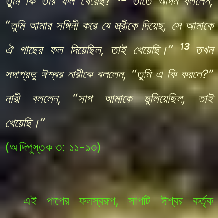
তুমি কি তার ফল খেয়েছ?
তাতে আদম বললেন,
“তুমি আমার সঙ্গিনী করে যে স্ত্রীকে দিয়েছ, সে আমাকে
13
ঐ গাছের ফল দিয়েছিল, তাই খেয়েছি।”
তখন
সদাপ্রভু ঈশ্বর নারীকে বললেন, “তুমি এ কি করলে?”
নারী বললেন, “সাপ আমাকে ভুলিয়েছিল, তাই
খেয়েছি।”
(আদিপুস্তক
৩: ১১-১৩
)
এই পাপের ফলস্বরূপ, সাপটি ঈশ্বর কর্তৃক