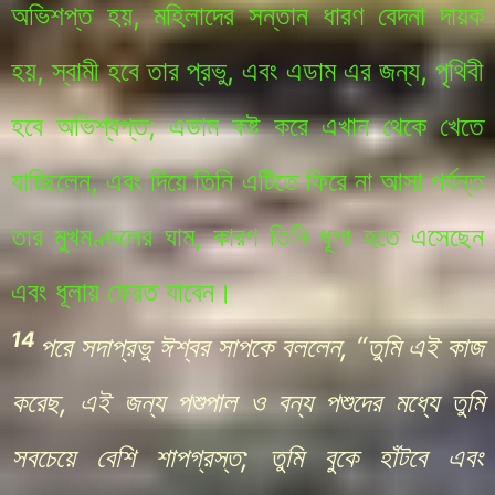
অভিশপ্ত হয়, মহিলাদের সন্তান ধারণ বেদনা দায়ক
হয়, স্বামী হবে তার প্রভু, এবং এডাম এর জন্য, পৃথিবী
হবে অভিশ্বপ্ত; এডাম কষ্ট করে এখান থেকে খেতে
যাচ্ছিলেন, এবং দিয়ে তিনি এটিতে ফিরে না আসা পর্যন্ত
তার মুখমণ্ডলের ঘাম, কারণ তিনি ধূলা হতে এসেছেন
এবং ধূলায় ফেরত যাবেন।
14
পরে সদাপ্রভু ঈশ্বর সাপকে বললেন, “তুমি এই কাজ
করেছ, এই জন্য পশুপাল ও বন্য পশুদের মধ্যে তুমি
সবচেয়ে বেশি শাপগ্রস্ত; তুমি বুকে হাঁটবে এবং