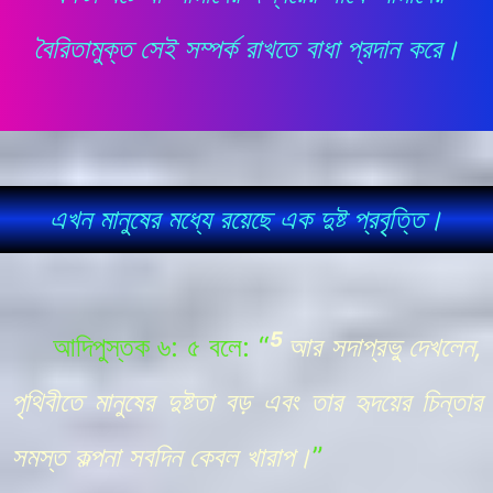
বৈরিতামুক্ত সেই সম্পর্ক রাখতে বাধা প্রদান করে।
এখন মানুষের মধ্যে রয়েছে এক দুষ্ট প্রবৃত্তি।
5
আদিপুস্তক
৬: ৫ বলে:
“
আর সদাপ্রভু দেখলেন,
পৃথিবীতে মানুষের দুষ্টতা বড় এবং তার হৃদয়ের চিন্তার
সমস্ত কল্পনা সবদিন কেবল খারাপ।
”