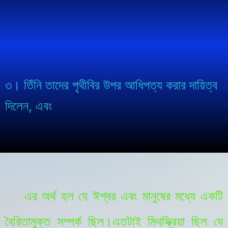
১। ঈশ্বর মানুষ সৃষ্টই করেছেন
৪। তাদেরকে নিষেধাজ্ঞা দিলেন।
এর অর্থ হল যে ঈশ্বর এবং মানুষের মধ্যে একটি
বৈরিতামুক্ত সম্পর্ক ছিল।এতটাই মিথস্ক্রিয়া ছিল যে