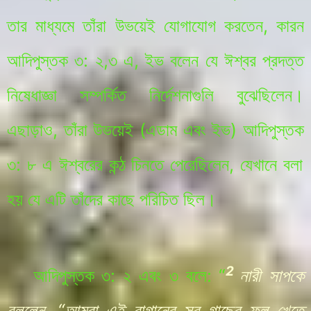
তার মাধ্যমে তাঁরা উভয়েই যোগাযোগ করতেন, কারন
আদিপুস্তক
৩: ২,৩ এ, ইভ বলেন যে ঈশ্বর প্রদত্ত
নিষেধাজ্ঞা সম্পর্কিত নির্দেশনাগুলি বুঝেছিলেন।
এছাড়াও, তাঁরা উভয়েই (এডাম এবং ইভ)
আদিপুস্তক
৩: ৮ এ ঈশ্বরের কন্ঠ চিনতে পেরেছিলেন, যেখানে বলা
হয় যে এটি তাঁদের কাছে পরিচিত ছিল।
2
আদিপুস্তক
৩: ২ এবং ৩ বলে:
“
নারী সাপকে
বললেন, “আমরা এই বাগানের সব গাছের ফল খেতে