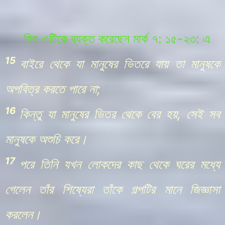
যিশু এটিকে ব্যক্ত করেছেন
মার্ক
৭: ১৫-২৩: এ
15
বাইরে থেকে যা মানুষের ভিতরে যায় তা মানুষকে
অপবিত্র করতে পারে না;
16
কিন্তু যা মানুষের ভিতর থেকে বের হয়, সেই সব
মানুষকে অশুচি করে।
17
পরে তিনি যখন লোকদের কাছ থেকে ঘরের মধ্যে
গেলেন তাঁর শিষ্যেরা তাঁকে গল্পটির মানে জিজ্ঞাসা
করলেন।