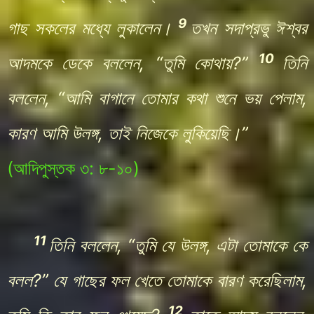
9
গাছ সকলের মধ্যে লুকালেন।
তখন সদাপ্রভু ঈশ্বর
10
আদমকে ডেকে বললেন, “তুমি কোথায়?”
তিনি
বললেন, “আমি বাগানে তোমার কথা শুনে ভয় পেলাম,
কারণ আমি উলঙ্গ, তাই নিজেকে লুকিয়েছি।”
(আদিপুস্তক
৩: ৮-১০
)
11
তিনি বললেন, “তুমি যে উলঙ্গ, এটা তোমাকে কে
বলল?” যে গাছের ফল খেতে তোমাকে বারণ করেছিলাম,
12